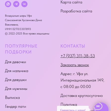
Карта сайта
Разработка сайта
Воздушные шары Уфа
Самозанятая Хусаинова Дина
Вакилевна,
ИНН 021103301893
© 2022-2025 Все права защищены
ПОПУЛЯРНЫЕ
КОНТАКТЫ
ПОДБОРКИ
+7 (937) 311-38-53
Для девочки
Заказать звонок
Для мальчика
Адрес:
г. Уфа ул.
Для девушки
Интернациональная 149
,
с 08:00 до 00:00
Для мужчины
Доставка круглосуточно
Выписка
Политика
Гендер пати
Свяжитесь с нами!
конфиденциальности