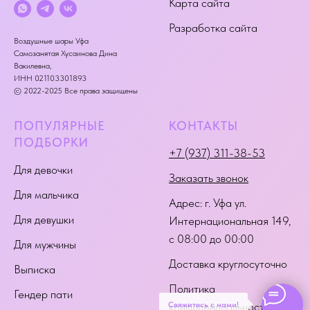
Карта сайта
Разработка сайта
Воздушные шары Уфа
Самозанятая Хусаинова Дина
Вакилевна,
ИНН 021103301893
© 2022-2025 Все права защищены
ПОПУЛЯРНЫЕ
КОНТАКТЫ
ПОДБОРКИ
+7 (937) 311-38-53
Для девочки
Заказать звонок
Для мальчика
Адрес:
г. Уфа ул.
Для девушки
Интернациональная 149
,
с 08:00 до 00:00
Для мужчины
Доставка круглосуточно
Выписка
Политика
Гендер пати
Свяжитесь с нами!
конфиденциальности