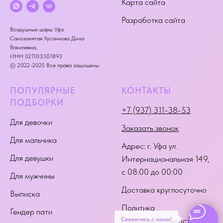
Карта сайта
Разработка сайта
Воздушные шары Уфа
Самозанятая Хусаинова Дина
Вакилевна,
ИНН 021103301893
© 2022-2025 Все права защищены
ПОПУЛЯРНЫЕ
КОНТАКТЫ
ПОДБОРКИ
+7 (937) 311-38-53
Для девочки
Заказать звонок
Для мальчика
Адрес:
г. Уфа ул.
Для девушки
Интернациональная 149
,
с 08:00 до 00:00
Для мужчины
Доставка круглосуточно
Выписка
Политика
Гендер пати
Свяжитесь с нами!
конфиденциальности