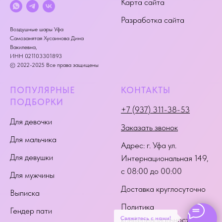
Карта сайта
Разработка сайта
Воздушные шары Уфа
Самозанятая Хусаинова Дина
Вакилевна,
ИНН 021103301893
© 2022-2025 Все права защищены
ПОПУЛЯРНЫЕ
КОНТАКТЫ
ПОДБОРКИ
+7 (937) 311-38-53
Для девочки
Заказать звонок
Для мальчика
Адрес:
г. Уфа ул.
Для девушки
Интернациональная 149
,
с 08:00 до 00:00
Для мужчины
Доставка круглосуточно
Выписка
Политика
Гендер пати
Свяжитесь с нами!
конфиденциальности