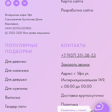
Карта сайта
Разработка сайта
Воздушные шары Уфа
Самозанятая Хусаинова Дина
Вакилевна,
ИНН 021103301893
© 2022-2025 Все права защищены
ПОПУЛЯРНЫЕ
КОНТАКТЫ
ПОДБОРКИ
+7 (937) 311-38-53
Для девочки
Заказать звонок
Для мальчика
Адрес:
г. Уфа ул.
Для девушки
Интернациональная 149
,
с 08:00 до 00:00
Для мужчины
Доставка круглосуточно
Выписка
Политика
Гендер пати
Свяжитесь с нами!
конфиденциальности