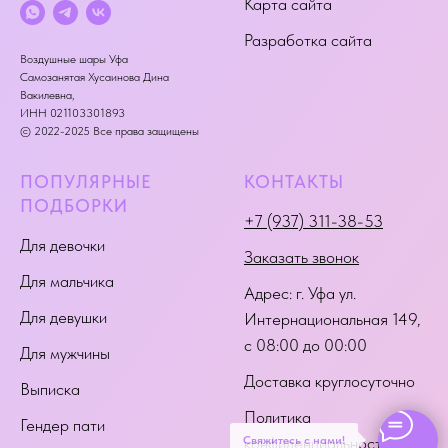
Карта сайта
Разработка сайта
Воздушные шары Уфа
Самозанятая Хусаинова Дина
Вакилевна,
ИНН 021103301893
© 2022-2025 Все права защищены
ПОПУЛЯРНЫЕ
КОНТАКТЫ
ПОДБОРКИ
+7 (937) 311-38-53
Для девочки
Заказать звонок
Для мальчика
Адрес:
г. Уфа ул.
Для девушки
Интернациональная 149
,
с 08:00 до 00:00
Для мужчины
Доставка круглосуточно
Выписка
Политика
Гендер пати
Свяжитесь с нами!
конфиденциальности