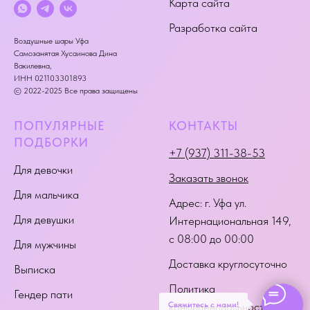
Карта сайта
Разработка сайта
Воздушные шары Уфа
Самозанятая Хусаинова Дина
Вакилевна,
ИНН 021103301893
© 2022-2025 Все права защищены
ПОПУЛЯРНЫЕ
КОНТАКТЫ
ПОДБОРКИ
+7 (937) 311-38-53
Для девочки
Заказать звонок
Для мальчика
Адрес:
г. Уфа ул.
Для девушки
Интернациональная 149
,
с 08:00 до 00:00
Для мужчины
Доставка круглосуточно
Выписка
Политика
Гендер пати
Свяжитесь с нами!
конфиденциальности