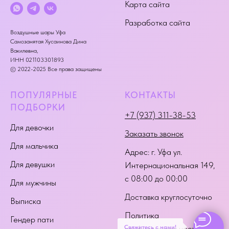
Карта сайта
Разработка сайта
Воздушные шары Уфа
Самозанятая Хусаинова Дина
Вакилевна,
ИНН 021103301893
© 2022-2025 Все права защищены
ПОПУЛЯРНЫЕ
КОНТАКТЫ
ПОДБОРКИ
+7 (937) 311-38-53
Для девочки
Заказать звонок
Для мальчика
Адрес:
г. Уфа ул.
Для девушки
Интернациональная 149
,
с 08:00 до 00:00
Для мужчины
Доставка круглосуточно
Выписка
Политика
Гендер пати
Свяжитесь с нами!
конфиденциальности