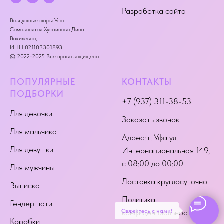
Разработка сайта
Воздушные шары Уфа
Самозанятая Хусаинова Дина
Вакилевна,
ИНН 021103301893
© 2022-2025 Все права защищены
ПОПУЛЯРНЫЕ
КОНТАКТЫ
ПОДБОРКИ
+7 (937) 311-38-53
Для девочки
Заказать звонок
Для мальчика
Адрес:
г. Уфа ул.
Для девушки
Интернациональная 149
,
с 08:00 до 00:00
Для мужчины
Доставка круглосуточно
Выписка
Политика
Гендер пати
Свяжитесь с нами!
конфиденциальности
Коробки