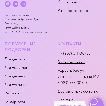
Карта сайта
Разработка сайта
Воздушные шары Уфа
Самозанятая Хусаинова Дина
Вакилевна,
ИНН 021103301893
© 2022-2025 Все права защищены
ПОПУЛЯРНЫЕ
КОНТАКТЫ
ПОДБОРКИ
+7 (937) 311-38-53
Для девочки
Заказать звонок
Для мальчика
Адрес:
г. Уфа ул.
Для девушки
Интернациональная 149
,
с 08:00 до 00:00
Для мужчины
Доставка круглосуточно
Выписка
Политика
Гендер пати
Свяжитесь с нами!
конфиденциальности