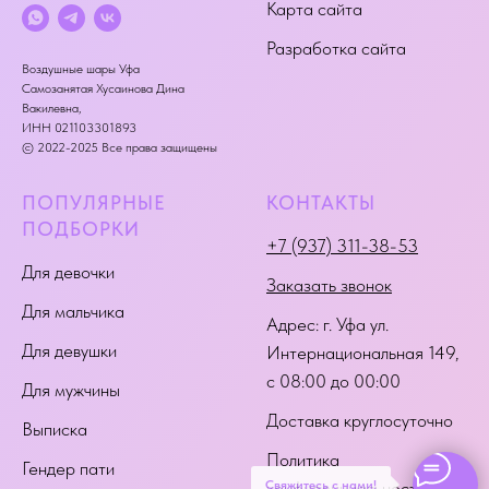
Карта сайта
Разработка сайта
Воздушные шары Уфа
Самозанятая Хусаинова Дина
Вакилевна,
ИНН 021103301893
© 2022-2025 Все права защищены
ПОПУЛЯРНЫЕ
КОНТАКТЫ
ПОДБОРКИ
+7 (937) 311-38-53
Для девочки
Заказать звонок
Для мальчика
Адрес:
г. Уфа ул.
Для девушки
Интернациональная 149
,
с 08:00 до 00:00
Для мужчины
Доставка круглосуточно
Выписка
Политика
Гендер пати
Свяжитесь с нами!
конфиденциальности