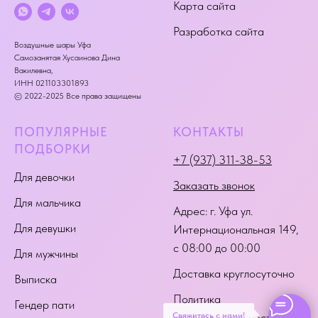
Карта сайта
Разработка сайта
Воздушные шары Уфа
Самозанятая Хусаинова Дина
Вакилевна,
ИНН 021103301893
© 2022-2025 Все права защищены
ПОПУЛЯРНЫЕ
КОНТАКТЫ
ПОДБОРКИ
+7 (937) 311-38-53
Для девочки
Заказать звонок
Для мальчика
Адрес:
г. Уфа ул.
Для девушки
Интернациональная 149
,
с 08:00 до 00:00
Для мужчины
Доставка круглосуточно
Выписка
Политика
Гендер пати
Свяжитесь с нами!
конфиденциальности