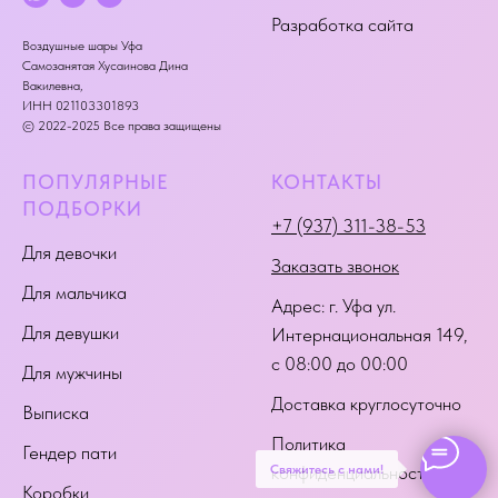
Разработка сайта
Воздушные шары Уфа
Самозанятая Хусаинова Дина
Вакилевна,
ИНН 021103301893
© 2022-2025 Все права защищены
ПОПУЛЯРНЫЕ
КОНТАКТЫ
ПОДБОРКИ
+7 (937) 311-38-53
Для девочки
Заказать звонок
Для мальчика
Адрес:
г. Уфа ул.
Для девушки
Интернациональная 149
,
с 08:00 до 00:00
Для мужчины
Доставка круглосуточно
Выписка
Политика
Гендер пати
Свяжитесь с нами!
конфиденциальности
Коробки