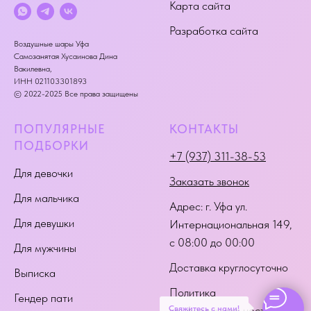
Карта сайта
Разработка сайта
Воздушные шары Уфа
Самозанятая Хусаинова Дина
Вакилевна,
ИНН 021103301893
© 2022-2025 Все права защищены
ПОПУЛЯРНЫЕ
КОНТАКТЫ
ПОДБОРКИ
+7 (937) 311-38-53
Для девочки
Заказать звонок
Для мальчика
Адрес:
г. Уфа ул.
Для девушки
Интернациональная 149
,
с 08:00 до 00:00
Для мужчины
Доставка круглосуточно
Выписка
Политика
Гендер пати
Свяжитесь с нами!
конфиденциальности