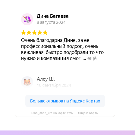
Dina_shari_ufa на карте Уфы — Яндекс Карты