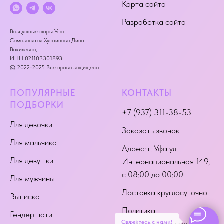
Карта сайта
Разработка сайта
Воздушные шары Уфа
Самозанятая Хусаинова Дина
Вакилевна,
ИНН 021103301893
© 2022-2025 Все права защищены
ПОПУЛЯРНЫЕ
КОНТАКТЫ
ПОДБОРКИ
+7 (937) 311-38-53
Для девочки
Заказать звонок
Для мальчика
Адрес:
г. Уфа ул.
Для девушки
Интернациональная 149
,
с 08:00 до 00:00
Для мужчины
Доставка круглосуточно
Выписка
Политика
Гендер пати
Свяжитесь с нами!
конфиденциальности