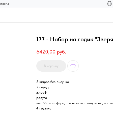
нтакты
177 - Набор на годик "Звер
6420,00
руб.
В корзину
5 шаров без рисунка
2 сердца
жираф
радуга
лат 65см в сфере, с конфетти, с надписью, на а
4 грузика