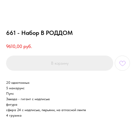
661 - Набор В РОДДОМ
9610,00
руб.
В корзину
20 однотонных
5 макарунс
Пупс
Звезда - гигант с надписью
фигура
сфера 24 с надписью, перьями, на атласной ленте
4 грузика