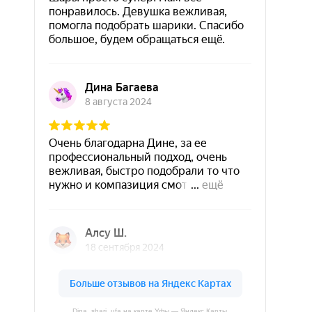
Dina_shari_ufa на карте Уфы — Яндекс Карты