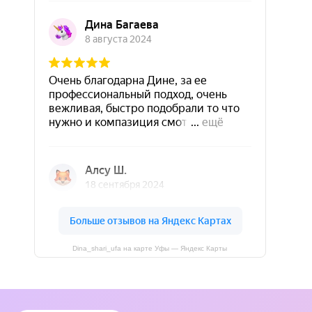
Dina_shari_ufa на карте Уфы — Яндекс Карты