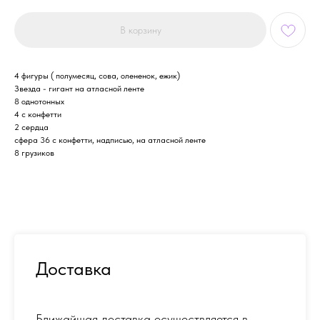
В корзину
4 фигуры ( полумесяц, сова, олененок, ежик)
Звезда - гигант на атласной ленте
8 однотонных
4 с конфетти
2 сердца
сфера 36 с конфетти, надписью, на атласной ленте
8 грузиков
Доставка
Ближайшая доставка осуществляется в