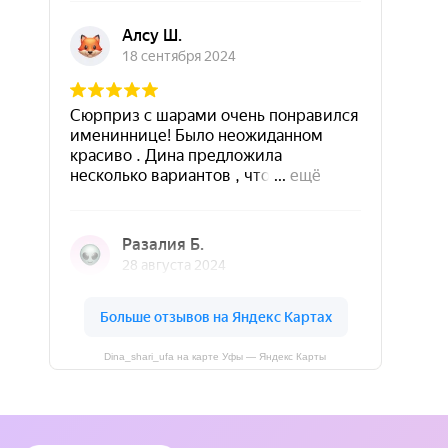
Dina_shari_ufa на карте Уфы — Яндекс Карты