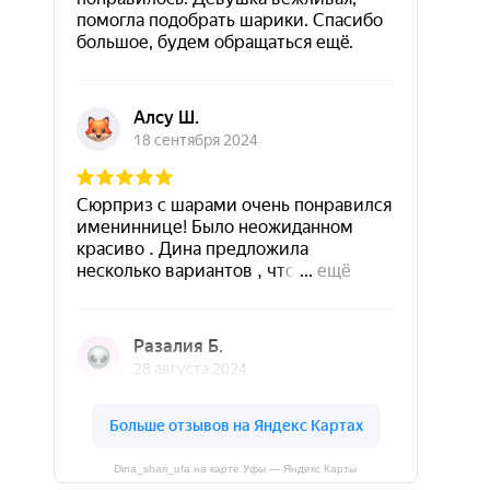
Dina_shari_ufa на карте Уфы — Яндекс Карты