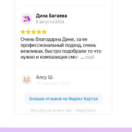
Dina_shari_ufa на карте Уфы — Яндекс Карты