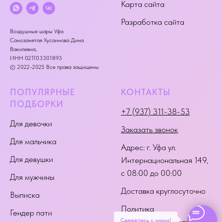
Карта сайта
Разработка сайта
Воздушные шары Уфа
Самозанятая Хусаинова Дина
Вакилевна,
ИНН 021103301893
© 2022-2025 Все права защищены
ПОПУЛЯРНЫЕ
КОНТАКТЫ
ПОДБОРКИ
+7 (937) 311-38-53
Для девочки
Заказать звонок
Для мальчика
Адрес:
г. Уфа ул.
Для девушки
Интернациональная 149
,
с 08:00 до 00:00
Для мужчины
Доставка круглосуточно
Выписка
Политика
Гендер пати
Свяжитесь с нами!
конфиденциальности