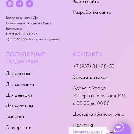
Карта сайта
Разработка сайта
Воздушные шары Уфа
Самозанятая Хусаинова Дина
Вакилевна,
ИНН 021103301893
© 2022-2025 Все права защищены
ПОПУЛЯРНЫЕ
КОНТАКТЫ
ПОДБОРКИ
+7 (937) 311-38-53
Для девочки
Заказать звонок
Для мальчика
Адрес:
г. Уфа ул.
Для девушки
Интернациональная 149
,
с 08:00 до 00:00
Для мужчины
Доставка круглосуточно
Выписка
Политика
Гендер пати
Свяжитесь с нами!
конфиденциальности