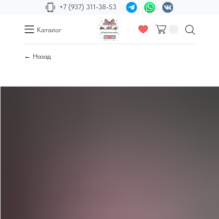
+7 (937) 311-38-53
Каталог
← Назад