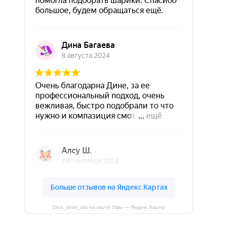
Dina_shari_ufa на карте Уфы — Яндекс Карты