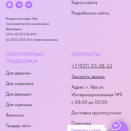
Карта сайта
Разработка сайта
Воздушные шары Уфа
Самозанятая Хусаинова Дина
Вакилевна,
ИНН 021103301893
© 2022-2025 Все права защищены
ПОПУЛЯРНЫЕ
КОНТАКТЫ
ПОДБОРКИ
+7 (937) 311-38-53
Для девочки
Заказать звонок
Для мальчика
Адрес:
г. Уфа ул.
Для девушки
Интернациональная 149
,
с 08:00 до 00:00
Для мужчины
Доставка круглосуточно
Выписка
Политика
Гендер пати
Свяжитесь с нами!
конфиденциальности