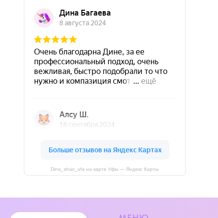
Dina_shari_ufa на карте Уфы — Яндекс Карты
МЕНЮ