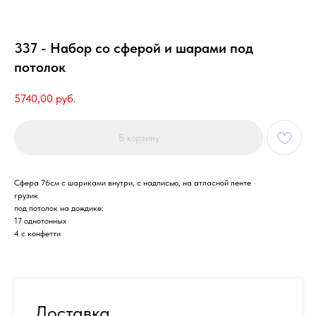
337 - Набор со сферой и шарами под
потолок
5740,00
руб.
В корзину
Сфера 76см с шариками внутри, с надписью, на атласной ленте
грузик
под потолок на дождике:
17 однотонных
4 с конфетти
Доставка