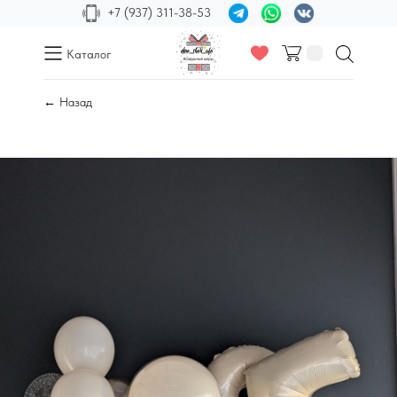
+7 (937) 311-38-53
Каталог
← Назад