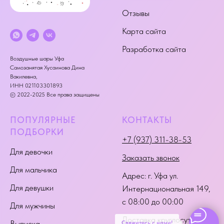
Отзывы
Карта сайта
Разработка сайта
Воздушные шары Уфа
Самозанятая Хусаинова Дина
Вакилевна,
ИНН 021103301893
© 2022-2025 Все права защищены
ПОПУЛЯРНЫЕ
КОНТАКТЫ
ПОДБОРКИ
+7 (937) 311-38-53
Для девочки
Заказать звонок
Для мальчика
Адрес:
г. Уфа ул.
Для девушки
Интернациональная 149
,
с 08:00 до 00:00
Для мужчины
Доставка круглосуточно
Выписка
Свяжитесь с нами!