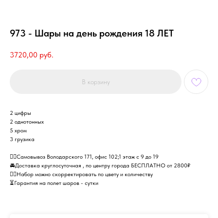
973 - Шары на день рождения 18 ЛЕТ
3720,00
руб.
В корзину
2 цифры
2 однотонных
5 хром
3 грузика
✌🏻Самовывоз Володарского 171, офис 102;1 этаж с 9 до 19
🚘Доставка круглосуточная , по центру города БЕСПЛАТНО от 2800₽
✌🏻Набор можно скорректировать по цвету и количеству
⏳Гарантия на полет шаров - сутки