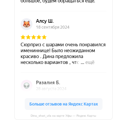
Dina_shari_ufa на карте Уфы — Яндекс Карты