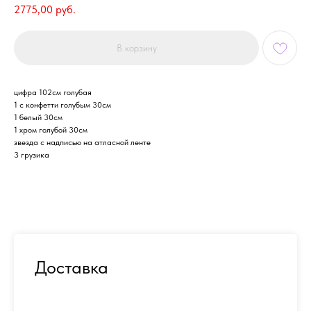
2775,00
руб.
В корзину
цифра 102см голубая
1 с конфетти голубым 30см
1 белый 30см
1 хром голубой 30см
звезда с надписью на атласной ленте
3 грузика
Доставка