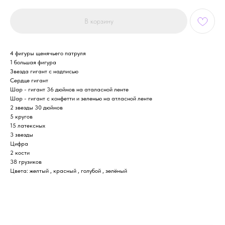
В корзину
4 фигуры щенячьего патруля
1 большая фигура
Звезда гигант с надписью
Сердце гигант
Шар - гигант 36 дюймов на аталасной ленте
Шар - гигант с конфетти и зеленью на атласной ленте
2 звезды 30 дюймов
5 кругов
15 латексных
3 звезды
Цифра
2 кости
38 грузиков
Цвета: желтый , красный , голубой , зелёный