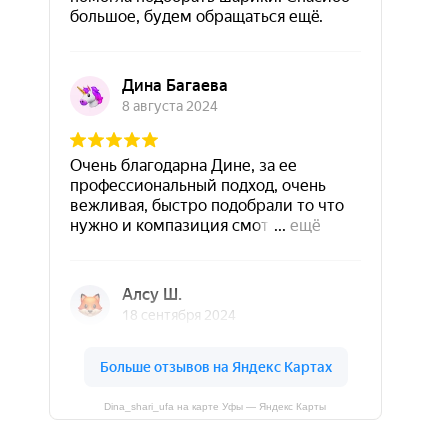
Dina_shari_ufa на карте Уфы — Яндекс Карты