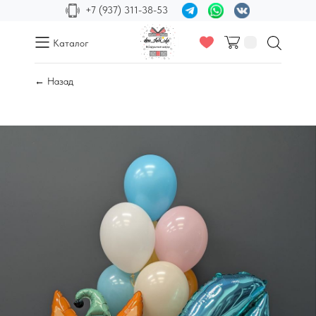
+7 (937) 311-38-53
Каталог
← Назад