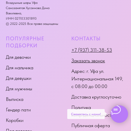
Воздушные шары Уфа
Самозанятая Хусаинова Дина
Вакилевна,
ИНН 021103301893
© 2022-2025 Все права защищены
ПОПУЛЯРНЫЕ
КОНТАКТЫ
ПОДБОРКИ
+7 (937) 311-38-53
Для девочки
Заказать звонок
Для мальчика
Адрес:
г. Уфа ул.
Для девушки
Интернациональная 149
,
с 08:00 до 00:00
Для мужчины
Доставка круглосуточно
Выписка
Политика
Гендер пати
Свяжитесь с нами!
конфиденциальности
Коробки
Публичная оферта
Под потолок