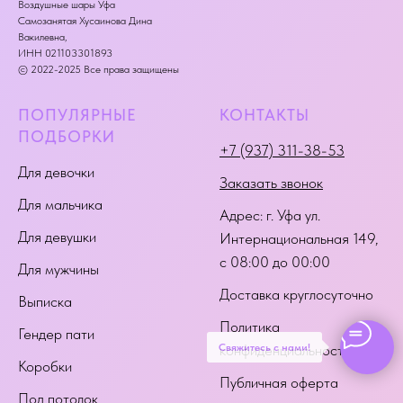
Воздушные шары Уфа
Самозанятая Хусаинова Дина
Вакилевна,
ИНН 021103301893
© 2022-2025 Все права защищены
ПОПУЛЯРНЫЕ
КОНТАКТЫ
ПОДБОРКИ
+7 (937) 311-38-53
Для девочки
Заказать звонок
Для мальчика
Адрес:
г. Уфа ул.
Для девушки
Интернациональная 149
,
с 08:00 до 00:00
Для мужчины
Доставка круглосуточно
Выписка
Политика
Гендер пати
Свяжитесь с нами!
конфиденциальности
Коробки
Публичная оферта
Под потолок