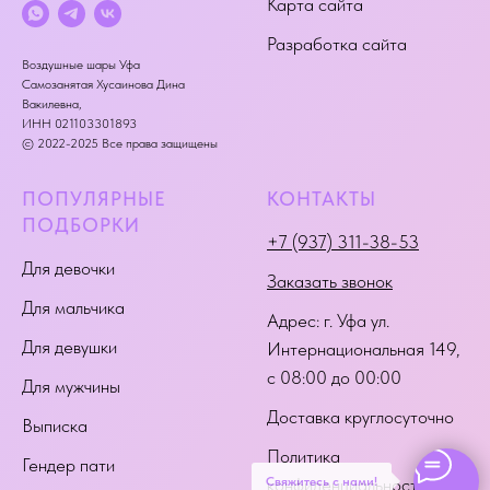
Карта сайта
Разработка сайта
Воздушные шары Уфа
Самозанятая Хусаинова Дина
Вакилевна,
ИНН 021103301893
© 2022-2025 Все права защищены
ПОПУЛЯРНЫЕ
КОНТАКТЫ
ПОДБОРКИ
+7 (937) 311-38-53
Для девочки
Заказать звонок
Для мальчика
Адрес:
г. Уфа ул.
Для девушки
Интернациональная 149
,
с 08:00 до 00:00
Для мужчины
Доставка круглосуточно
Выписка
Политика
Гендер пати
Свяжитесь с нами!
конфиденциальности