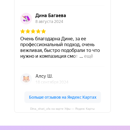
Dina_shari_ufa на карте Уфы — Яндекс Карты