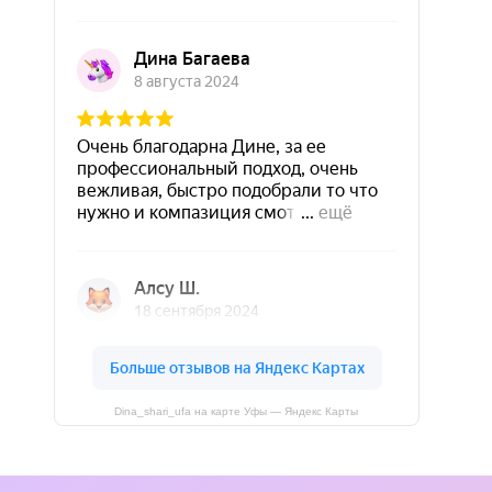
Dina_shari_ufa на карте Уфы — Яндекс Карты