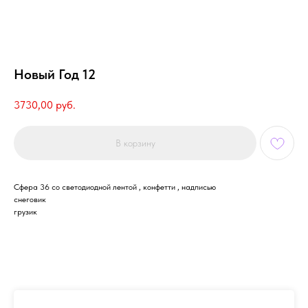
Новый Год 12
3730,00
руб.
В корзину
Сфера 36 со светодиодной лентой , конфетти , надписью
снеговик
грузик