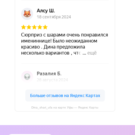
Dina_shari_ufa на карте Уфы — Яндекс Карты