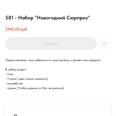
581 - Набор "Новогодний Сюрприз"
2940,00
руб.
В корзину
Представляете, гном забрался ко мне под ёлку и принёс мне подарок!
В набор входит:
- Гном
- 9 хром ( цвет можно изменить)
- волшебство
- грузик ( Чтобы шарики от Вас не улетели)