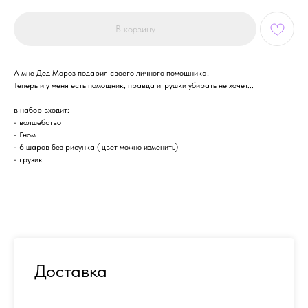
В корзину
А мне Дед Мороз подарил своего личного помощника!
Теперь и у меня есть помощник, правда игрушки убирать не хочет...
в набор входит:
- волшебство
- Гном
- 6 шаров без рисунка ( цвет можно изменить)
- грузик
Доставка