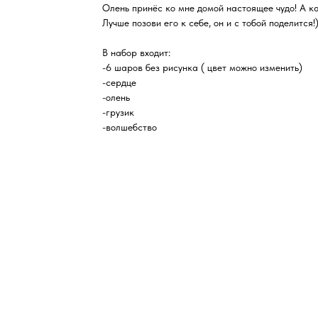
Олень принёс ко мне домой настоящее чудо! А ка
Лучше позови его к себе, он и с тобой поделится!
В набор входит:
-6 шаров без рисунка ( цвет можно изменить)
-сердце
-олень
-грузик
-волшебство