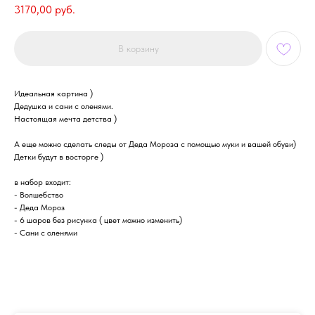
3170,00
руб.
В корзину
Идеальная картина )
Дедушка и сани с оленями.
Настоящая мечта детства )
А еще можно сделать следы от Деда Мороза с помощью муки и вашей обуви)
Детки будут в восторге )
в набор входит:
- Волшебство
- Деда Мороз
- 6 шаров без рисунка ( цвет можно изменить)
- Сани с оленями