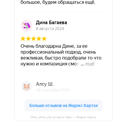
Dina_shari_ufa на карте Уфы — Яндекс Карты