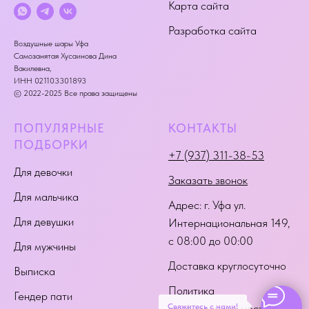
Карта сайта
Разработка сайта
Воздушные шары Уфа
Самозанятая Хусаинова Дина
Вакилевна,
ИНН 021103301893
© 2022-2025 Все права защищены
ПОПУЛЯРНЫЕ
КОНТАКТЫ
ПОДБОРКИ
+7 (937) 311-38-53
Для девочки
Заказать звонок
Для мальчика
Адрес:
г. Уфа ул.
Для девушки
Интернациональная 149
,
с 08:00 до 00:00
Для мужчины
Доставка круглосуточно
Выписка
Политика
Гендер пати
Свяжитесь с нами!
конфиденциальности