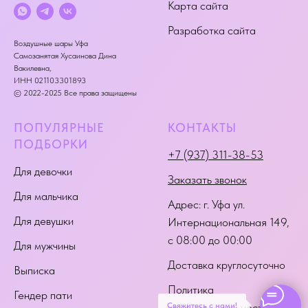
Карта сайта
Разработка сайта
Воздушные шары Уфа
Самозанятая Хусаинова Дина
Вакилевна,
ИНН 021103301893
© 2022-2025 Все права защищены
ПОПУЛЯРНЫЕ
КОНТАКТЫ
ПОДБОРКИ
+7 (937) 311-38-53
Для девочки
Заказать звонок
Для мальчика
Адрес:
г. Уфа ул.
Для девушки
Интернациональная 149
,
с 08:00 до 00:00
Для мужчины
Доставка круглосуточно
Выписка
Политика
Гендер пати
Свяжитесь с нами!
конфиденциальности