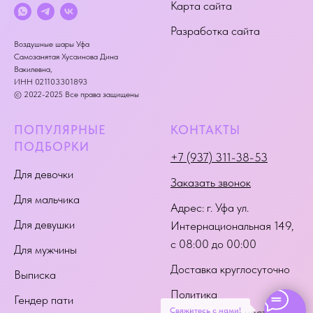
Карта сайта
Разработка сайта
Воздушные шары Уфа
Самозанятая Хусаинова Дина
Вакилевна,
ИНН 021103301893
© 2022-2025 Все права защищены
ПОПУЛЯРНЫЕ
КОНТАКТЫ
ПОДБОРКИ
+7 (937) 311-38-53
Для девочки
Заказать звонок
Для мальчика
Адрес:
г. Уфа ул.
Для девушки
Интернациональная 149
,
с 08:00 до 00:00
Для мужчины
Доставка круглосуточно
Выписка
Политика
Гендер пати
Свяжитесь с нами!
конфиденциальности