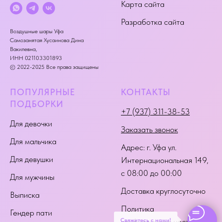
Карта сайта
Разработка сайта
Воздушные шары Уфа
Самозанятая Хусаинова Дина
Вакилевна,
ИНН 021103301893
© 2022-2025 Все права защищены
ПОПУЛЯРНЫЕ
КОНТАКТЫ
ПОДБОРКИ
+7 (937) 311-38-53
Для девочки
Заказать звонок
Для мальчика
Адрес:
г. Уфа ул.
Для девушки
Интернациональная 149
,
с 08:00 до 00:00
Для мужчины
Доставка круглосуточно
Выписка
Политика
Гендер пати
Свяжитесь с нами!
конфиденциальности