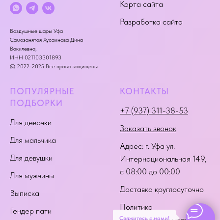
Карта сайта
Разработка сайта
Воздушные шары Уфа
Самозанятая Хусаинова Дина
Вакилевна,
ИНН 021103301893
© 2022-2025 Все права защищены
ПОПУЛЯРНЫЕ
КОНТАКТЫ
ПОДБОРКИ
+7 (937) 311-38-53
Для девочки
Заказать звонок
Для мальчика
Адрес:
г. Уфа ул.
Для девушки
Интернациональная 149
,
с 08:00 до 00:00
Для мужчины
Доставка круглосуточно
Выписка
Политика
Гендер пати
Свяжитесь с нами!
конфиденциальности