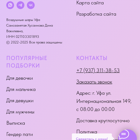
Карта сайта
Разработка сайта
Воздушные шары Уфа
Самозанятая Хусаинова Дина
Вакилевна,
ИНН 021103301893
© 2022-2025 Все права защищены
ПОПУЛЯРНЫЕ
КОНТАКТЫ
ПОДБОРКИ
+7 (937) 311-38-53
Для девочки
Заказать звонок
Для мальчика
Адрес:
г. Уфа ул.
Для девушки
Интернациональная 149
,
с 08:00 до 00:00
Для мужчины
Доставка круглосуточно
Выписка
Политика
Гендер пати
Свяжитесь с нами!
конфиденциальности