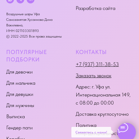
Разработка сайта
Воздушные шары Уфа
Самозанятая Хусаинова Дина
Вакилевна,
ИНН 021103301893
© 2022-2025 Все права защищены
ПОПУЛЯРНЫЕ
КОНТАКТЫ
ПОДБОРКИ
+7 (937) 311-38-53
Для девочки
Заказать звонок
Для мальчика
Адрес:
г. Уфа ул.
Для девушки
Интернациональная 149
,
с 08:00 до 00:00
Для мужчины
Доставка круглосуточно
Выписка
Политика
Гендер пати
Свяжитесь с нами!
конфиденциальности
Коробки